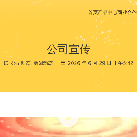
首页
产品中心
商业合作
公司宣传
公司动态
,
新闻动态
2026 年 6 月 29 日 下午5:42
区一刻钟便民生活圈基础设施