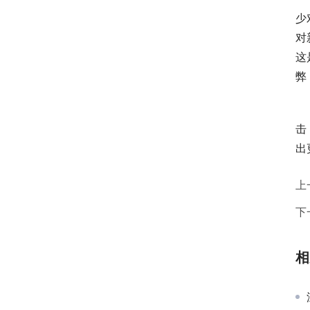
少
对
这
弊
击
出
上
下
相