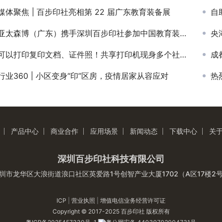
媒体聚焦 | 百步印社亮相第 22 届广东教育装备展
自
亚太森博（广东）携手深圳百步印社参加中国教育装备展
央
可以打印复印文档、证件照！共享打印机现身多个社区，“打印外卖”也悄然现身……
成
行业360 | 小区变身“印”区房，疫情居家从容应对
热
产品中心
商业合作
应用场景
新闻动态
下载中心
关
深圳百步印社科技有限公司
圳市龙华区大浪街道浪口社区英爱路1号创智产业大厦1702（A区17楼2
ICP
|
营业执照
|
增值电信业务经营许可证
Copyright © 2017-2025 百步印社 版权所有