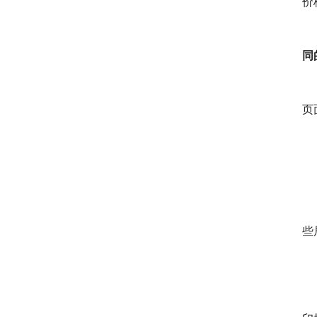
价
同
页
些