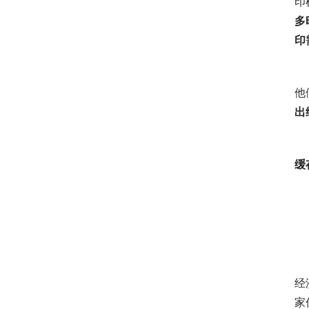
印
多
印
他
出
缓
经
家