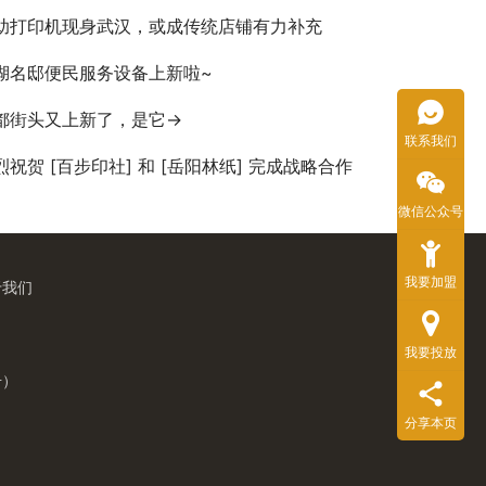
助打印机现身武汉，或成传统店铺有力补充
湖名邸便民服务设备上新啦~
都街头又上新了，是它→
联系我们
烈祝贺 [百步印社] 和 [岳阳林纸] 完成战略合作
微信公众号
我要加盟
于我们
我要投放
号）
分享本页